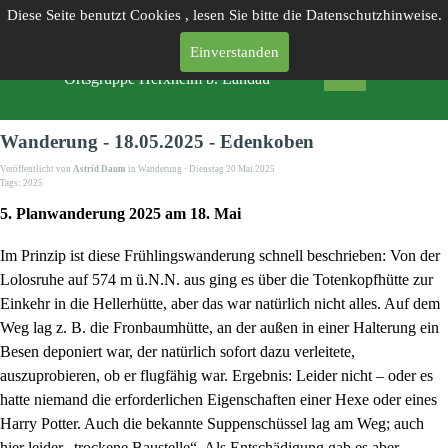
Diese Seite benutzt Cookies , lesen Sie bitte die Datenschutzhinweise.
Einverstanden
PFÄLZERWALD-VEREIN
Ortsgruppe Herxheim b. Landau
Wanderung - 18.05.2025 - Edenkoben
Veröffentlicht von
Astrid Daum
in
Wanderung
· Dienstag 20 Mai 2025
Tags:
2025
5. Planwanderung 2025 am 18. Mai
Im Prinzip ist diese Frühlingswanderung schnell beschrieben: Von der
Lolosruhe auf 574 m ü.N.N. aus ging es über die Totenkopfhütte zur
Einkehr in die Hellerhütte, aber das war natürlich nicht alles. Auf dem
Weg lag z. B. die Fronbaumhütte, an der außen in einer Halterung ein
Besen deponiert war, der natürlich sofort dazu verleitete,
auszuprobieren, ob er flugfähig war. Ergebnis: Leider nicht – oder es
hatte niemand die erforderlichen Eigenschaften einer Hexe oder eines
Harry Potter. Auch die bekannte Suppenschüssel lag am Weg; auch
hier leider „trockene Baustelle“. Als Entschädigung gab es aber